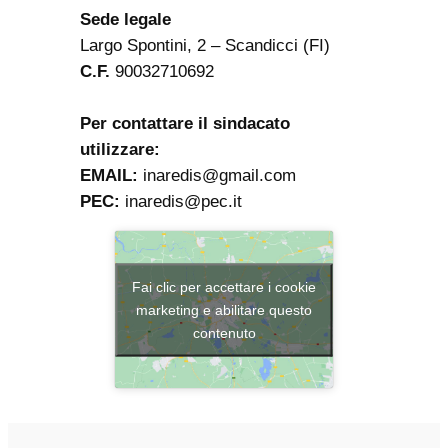
Sede legale
Largo Spontini, 2 – Scandicci (FI)
C.F.
90032710692
Per contattare il sindacato
utilizzare:
EMAIL:
inaredis@gmail.com
PEC:
inaredis@pec.it
Fai clic per accettare i cookie
marketing e abilitare questo
contenuto