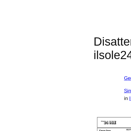
Disatt
ilsole
Ge
Sin
in