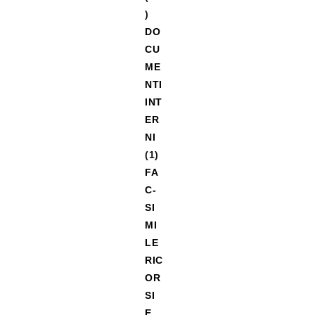
)
DO
CU
ME
NTI
INT
ER
NI
(1)
FA
C-
SI
MI
LE
RIC
OR
SI
E