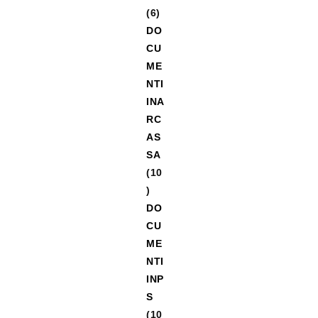
(6)
DO
CU
ME
NTI
INA
RC
AS
SA
(10
)
DO
CU
ME
NTI
INP
S
(10