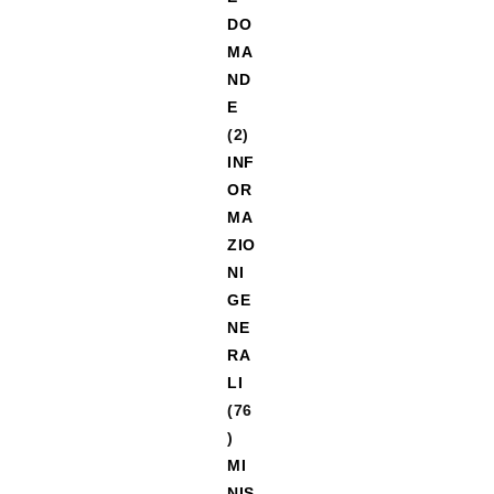
DO
MA
ND
E
(2)
INF
OR
MA
ZIO
NI
GE
NE
RA
LI
(76
)
MI
NIS