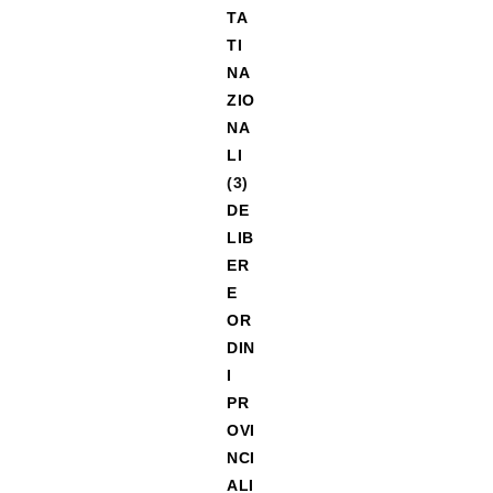
TA
TI
NA
ZIO
NA
LI
(3)
DE
LIB
ER
E
OR
DIN
I
PR
OVI
NCI
ALI