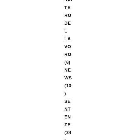
TE
RO
DE
L
LA
VO
RO
(6)
NE
WS
(13
)
SE
NT
EN
ZE
(34